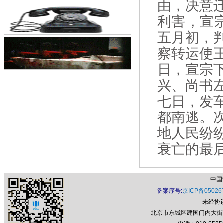
由，决意
利害，宣
五月初，
察转运使
日，宣宗
兴、尚书
七日，发
都南逃。
地人民纷
衰亡的最
中国
备案序号:
京ICP备05026
未经协
北京市东城区建国门内大街7号