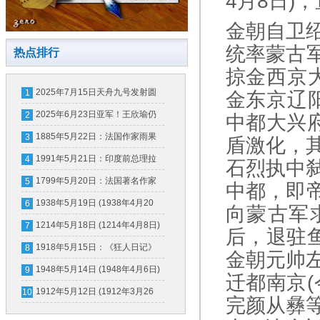
4月8日)
金朝自卫
统率蒙古军
热点排行
掠金西京大
2025年7月15日天舟九号发射圆
1
金东京辽阳
满成功
2025年6月23日亚军！王欣瑜仍
2
中都大兴
创造中国女网历史
1885年5月22日：法国作家雨果
3
盾激化，
逝世
1991年5月21日：印度前总理拉
4
石烈执中
吉夫·甘地身亡
1799年5月20日：法国著名作家
5
中都，即帝
巴尔扎克诞辰
1938年5月19日 (1938年4月20
6
向蒙古军
日)中国空军远征日本国土
1214年5月18日 (1214年4月8日)
7
后，退驻
宣宗南迁
1918年5月15日：《狂人日记》
8
金朝元帅
发表
1948年5月14日 (1948年4月6日)
9
迁都南京
以色列建国
1912年5月12日 (1912年3月26
10
完颜从彝
日)国际护士节