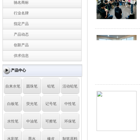
驰名商标
行业名牌
指定产品
产品动态
创新产品
供求信息
产品中心
自来水笔
圆珠笔
铅笔
活动铅笔
白板笔
荧光笔
记号笔
中性笔
水性笔
中油笔
可擦笔
环保笔
水彩笔
墨水
橡皮
制笔原料