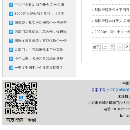
密码
中共中央政治局召开会议 分析研
3
我国经济景气水平回升 经
究当前经济形势和经济工作
3000亿元资金加力支持，《关于
4
稳固经济向好势头 多项政策
加力支持大规模设备更新和消费品
国资委：扎实推动国有企业与民营
5
以旧换新的若干措施》发布
企业相互促进、协同发展
两部门深化信息共享合作，促进民
6
2023年中国中小企业发展
营经济高质量发展
国家发展改革委：支持优质企业借
7
首页
上一页
1
2
用中长期外债
九部门：引导精细化工产业高端
8
化、绿色化、智能化发展
今年以来，各地区各领域创新场
9
景、优化环境——消费市场潜能释
一季度中国中小企业发展指数为
10
放
89.3 比上季度上升0.2点
中国
备案序号:
京ICP备05026
未经协
北京市东城区建国门内大街7号
电话：010-652
E-mail