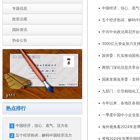
中国经济，信心、底气、活力
专题信息
政策法规
五个经济热词，解码中国经济
国际资讯
中共中央政治局召开会议 
协会公告
3000亿元资金加力支持
国资委：扎实推动国有企业
两部门深化信息共享合作，
国家发展改革委：支持优质
九部门：引导精细化工产业
今年以来，各地区各领域创
热点排行
一季度中国中小企业发展指数
中国经济，信心、底气、活力在
1
海外视角看2024年首季中国
哪？
五个经济热词，解码中国经济活力
2
透视2024年首季中国经济 [