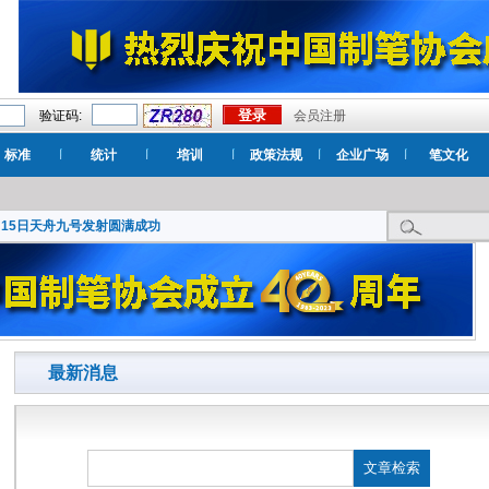
验证码:
会员注册
标准
统计
培训
政策法规
企业广场
笔文化
月15日天舟九号发射圆满成功
最新消息