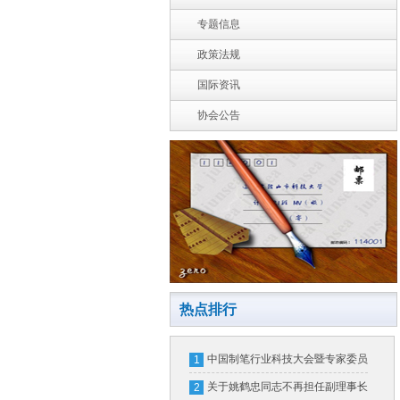
专题信息
政策法规
国际资讯
协会公告
热点排行
中国制笔行业科技大会暨专家委员
1
会换届大会在北京隆重召开
关于姚鹤忠同志不再担任副理事长
2