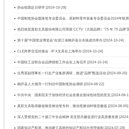
协会组团赴日研学 [2024-10-29]
中国制笔协会圆珠笔专业委员会、原材料零件装备专业委员会2024年联席会议在青
热烈祝贺真彩文具股份有限公司荣获 CCTV《大国品牌》“75 年 75 品牌”国牌盛
第十届“中国笔业博览会”在浙江省桐庐县分水镇成功举办 [2024-10-24]
CLE跨界交流对接会 - IP X文具在上海举办 [2024-10-24]
中国轻工业联合会品牌授权工作会在上海召开 [2024-10-24]
任秀英副理事长一行赴产业集群调研，推进“品牌”甄选活动 [2024-09-20]
桐庐县人大领导一行到访中国制笔协会调研 [2024-08-22]
中共中央 国务院关于加快经济社会发展全面绿色转型的意见 [2024-08-12
真彩文具取得极低噪音揿动笔专利，揿动笔揿动时噪音极低 [2024-08-05]
深入贯彻党的二十届三中全会精神 党支部共建促进行业高质量发展 [2024-07
国家知识产权局：推动建立高效的知识产权综合管理体制 [2024-07-29]