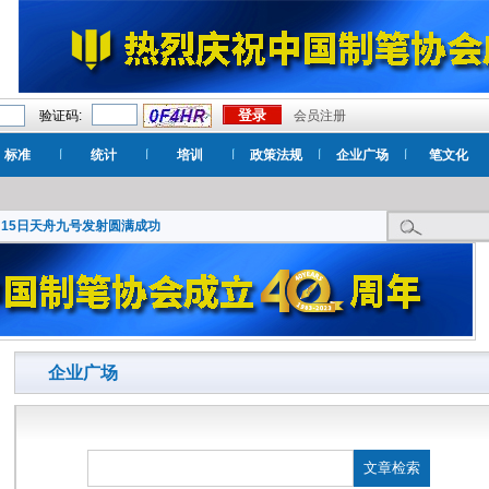
验证码:
会员注册
标准
统计
培训
政策法规
企业广场
笔文化
月15日天舟九号发射圆满成功
企业广场