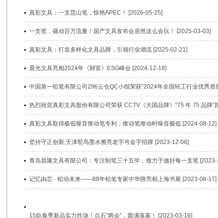
真彩文具：一支昆山笔，惊艳APEC！ [2026-05-25]
一支笔，撬动百万流量！国产文具发布会居然这么会玩！ [2025-03-03]
真彩文具：打造多样化文具品牌，引领行业潮流 [2025-02-21]
晨光文具亮相2024年《财富》ESG峰会 [2024-12-18]
中国第一铅笔有限公司296云仓QC小组荣获“2024年全国轻工行业优秀质量管理小
热烈祝贺真彩文具股份有限公司荣获 CCTV《大国品牌》“75 年 75 品牌”国牌盛
真彩文具取得极低噪音揿动笔专利，揿动笔揿动时噪音极低 [2024-08-12]
坚持守正创新,天津鸵鸟墨水擦亮老字号金字招牌 [2023-12-06]
青岛昌隆文具有限公司：专注制笔三十五年，致力于做好每一支笔 [2023-11
记忆由芯 · 铅动未来——88年铅笔专家中华牌亮相上海书展 [2023-08-17]
15款春季新品实力炸场！点石“两会”，圆满落幕！ [2023-03-16]