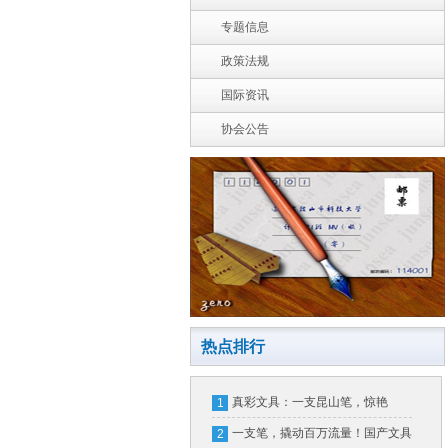
专题信息
政策法规
国际资讯
协会公告
热点排行
真彩文具：一支昆山笔，惊艳
1
APEC！
一支笔，撬动百万流量！国产文具
2