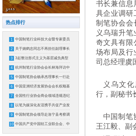
书长兼信息
具企业调研
制笔协会会
热点排行
义乌瑞升笔
中国制笔行业科技大会暨专家委员
1
奇文具有限
会换届大会在北京隆重召开
关于姚鹤忠同志不再担任副理事长
2
场布局及行
的公告
3起整治形式主义为基层减负典型
3
司总经理虞
问题，公开通报！
杭州制笔行业协会会长林海拜访中
4
国制笔协会
中国制笔协会杨承杰理事长一行赴
5
义乌文化
横琴粤澳深度合作区和广东省文化
中国亚洲经济发展协会会长权顺基
6
行，副秘书
用品行业协会考察交流
接受纪律审查和监察调查
全国性行业协会商会领域违规违纪
7
违法典型案例
以笔为媒深化友谊携手共促产业发
8
展
中国制笔协会领导赴洛宁县考察调
中国制笔
9
研
中国共产党中国轻工业联合会、中
10
王江毅、副
华全国手工业合作总社第五次代表