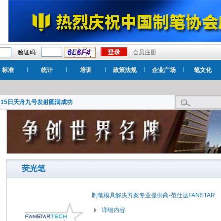
验证码:
会员注册
标准
统计
培训
政策法规
企业广场
笔文化
月15日天舟九号发射圆满成功
荧光笔
制笔模具解决方案专业提供商-范仕达FANSTAR
详细内容