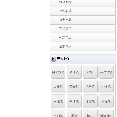
驰名商标
行业名牌
指定产品
产品动态
创新产品
供求信息
产品中心
自来水笔
圆珠笔
铅笔
活动铅笔
白板笔
荧光笔
记号笔
中性笔
水性笔
中油笔
可擦笔
环保笔
水彩笔
墨水
橡皮
制笔原料