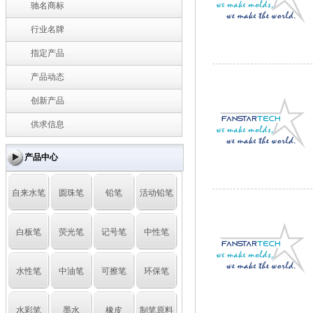
驰名商标
行业名牌
指定产品
产品动态
创新产品
供求信息
产品中心
自来水笔
圆珠笔
铅笔
活动铅笔
白板笔
荧光笔
记号笔
中性笔
水性笔
中油笔
可擦笔
环保笔
水彩笔
墨水
橡皮
制笔原料